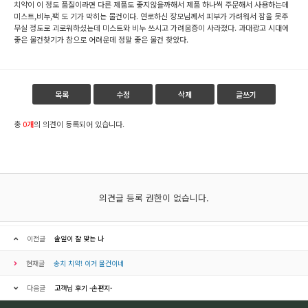
치약이 이 정도 품질이라면 다른 제품도 좋지않을까해서 제품 하나씩 주문해서 사용하는데
미스트,비누,팩 도 기가 막히는 물건이다. 연로하신 장모님께서 피부가 가려워서 잠을 못주
무실 정도로 괴로워하셨는데 미스트와 비누 쓰시고 가려움증이 사라졌다. 과대광고 시대에
좋은 물건찾기가 참으로 어려운데 정말 좋은 물건 찾았다.
목록
수정
삭제
글쓰기
총
0개
의 의견이 등록되어 있습니다.
의견글 등록 권한이 없습니다.
이전글
솔잎이 잘 맞는 나
현재글
송치 치약! 이거 물건이네
다음글
고객님 후기 -손편지-