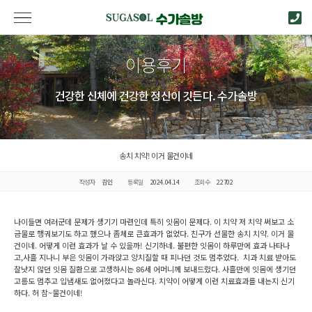
이용후기
건강한 신체에 건강한 정신이 깃든다. 수가솔방
송치 치약! 이거 물건이네
작성자
김인
등록일
2024.04.14
조회수
22702
나이들면 여러군데 문제가 생기기 마련인데 특히 잇몸이 문제다. 이 치약 저 치약 써보고 소
금물로 행궈보기도 하고 했으나 좀체로 큰효과가 없었다. 친구가 선물한 송치 치약. 이거 물
건이네. 어떻게 이런 효과가 날 수 있을까! 신기하네. 불편한 잇몸이 하루만에 효과 나타나
고,사흘 지나니 부은 잇몸이 가라앉고 양치질할 때 피나던 것도 멈추었다. 치과 치료 받아도
잘낫지 않던 잇몸 질환으로 고생하시는 86세 어머니께 보내드렸다. 사흘만에 잇몸에 생기던
고름도 멈추고 입냄새도 없어졌다고 놀라신다. 치약이 어떻게 이런 치료효과를 내는지 신기
하다. 허 참~물건이네!