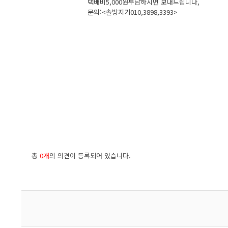
택배비5,000원부담하시면 보내드립니다,
문의:<솔방지기010,3898,3393>
총
0개
의 의견이 등록되어 있습니다.