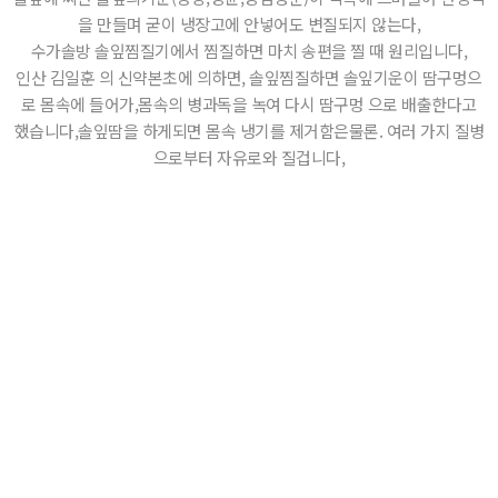
을 만들며 굳이 냉장고에 안넣어도 변질되지 않는다,
수가솔방 솔잎찜질기에서 찜질하면 마치 송편을 찔 때 원리입니다,
인산 김일훈 의 신약본초에 의하면, 솔잎찜질하면 솔잎기운이 땀구멍으
로 몸속에 들어가,몸속의 병과독을 녹여 다시 땀구멍 으로 배출한다고
했습니다,솔잎땀을 하게되면 몸속 냉기를 제거함은물론. 여러 가지 질병
으로부터 자유로와 질겁니다,