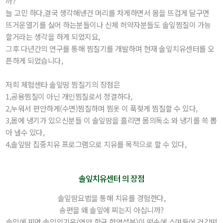
까?
늘 고민 하다,결국 생각해낸건 머리를 차게하면서 몸을 뜨겁게 달구면
뜨거운열기를 싫어 하는분들이나 신체 허약자분들도 솔잎찜질이 가능
할거라는 생각을 하게 되었지요,
그후 다년간의 연구를 통해 찜질기를 개발하며 현재 솔잎치유센터를 오
픈하게 되었습니다,
저희 체험센타 솔잎땀 찜질기의 장점은
1,공용찜질이 아닌 개인찜질로서 청결하다,
2,누워서 편안하게(수면)찜질하며 찜옷 이 푹젖게 찜질할 수 있다,
3,몸에 냉기가 있으신분들 이 솔잎땀을 흘리면 몸의독소 와 냉기를 쏙 뽑
아 낼수 있다,
4,솔잎땀 집중치유 프로그램으로 치유를 목적으로 할 수 있다,
솔잎치유센터 의 장점
솔잎땀요법을 통해 치유를 경험한다,
송편을 왜 솔잎에 찌는지 아십니까?
솔잎에 찌면 솔잎의기운(영양,항균,항염성분)이 떡속에 스며들어 건강떡