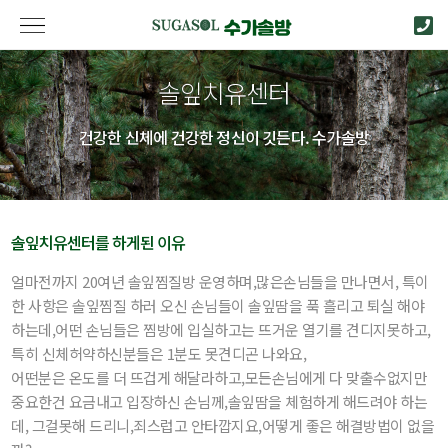
솔잎치유센터
건강한 신체에 건강한 정신이 깃든다. 수가솔방
솔잎치유센터를 하게된 이유
얼마전까지 20여년 솔잎찜질방 운영하며,많은손님들을 만나면서, 특이
한 사항은 솔잎찜질 하러 오신 손님들이 솔잎땀을 푹 흘리고 퇴실 해야
하는데,어떤 손님들은 찜방에 입실하고는 뜨거운 열기를 견디지못하고,
특히 신체허약하신분들은 1분도 못견디곤 나와요,
어떤분은 온도를 더 뜨겁게 해달라하고,모든손님에게 다 맞출수없지만
중요한건 요금내고 입장하신 손님께,솔잎땀을 체험하게 해드려야 하는
데, 그걸못해 드리니,죄스럽고 안타깝지요,어떻게 좋은 해결방법이 없을