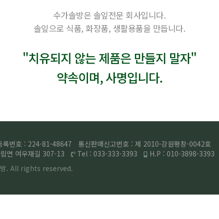
수가솔방은 솔잎전문 회사입니다.
솔잎으로 식품, 화장품, 생활용품을 만듭니다.
"치유되지 않는 제품은 만들지 말자"
약속이며, 사명입니다.
번호 : 224-81-48647
통신판매신고번호 : 제 2010-강원평창-0042호
면 여우재길 307-13
Tel : 033-333-3393
H.P : 010-3898-3393
. All rights
reserved.