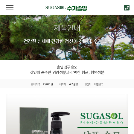
제품안내
건강한 신체에 건강한 정신이 깃든다. 수가솔방
솔잎 샴푸 송모
잣잎의 순수한 영양성분과 강력한 항균, 항염성분
판매가격
45,000원
제조사
수가솔방
원산지
대한민국