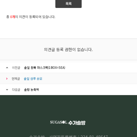
목록
총
0개
의 의견이 등록되어 있습니다.
의견글 등록 권한이 없습니다.
이전글
솔잎 듬뿍 마스크팩(1BOX=5EA)
현재글
솔잎 샴푸 송모
다음글
솔황 농축액
수가솔방
사업자등록번호 : 224-81-48647