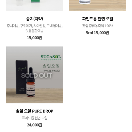
송치(치약)
파인드롭 천연 오일
충치예방, 구취제거, 치아건강, 구내염예방,
잣잎 증류농축액 100%
잇몸질환예방
5ml 15,000원
15,000원
솔잎 오일 PURE DROP
퓨어드롭 천연 오일
24,000원