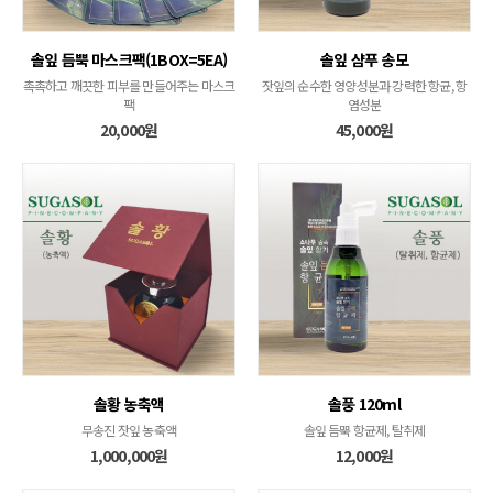
솔잎 듬뿍 마스크팩(1BOX=5EA)
솔잎 샴푸 송모
촉촉하고 깨끗한 피부를 만들어주는 마스크
잣잎의 순수한 영양성분과 강력한 항균, 항
팩
염성분
20,000원
45,000원
솔황 농축액
솔풍 120ml
무송진 잣잎 농축액
솔잎 듬뿍 항균제, 탈취제
1,000,000원
12,000원