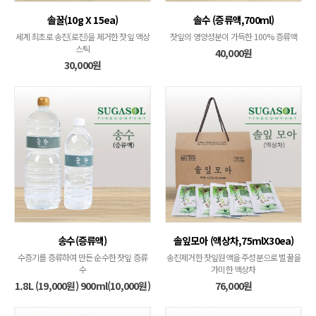
솔꿀(10g X 15ea)
솔수 (증류액,700ml)
세계 최초로 송진(로진)을 제거한 잣잎 액상
잣잎의 영양성분이 가득한 100% 증류액
스틱
40,000원
30,000원
송수(증류액)
솔잎모아 (액상차,75mlX30ea)
수증기를 증류하여 만든 순수한 잣잎 증류
송진제거한 잣잎원액을 주성분으로 벌꿀을
수
가미한 액상차
1.8L (19,000원) 900ml(10,000원)
76,000원