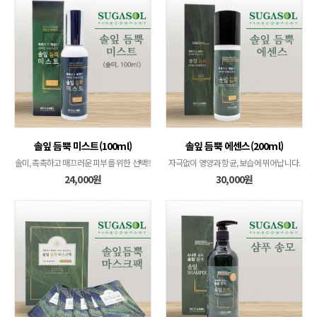
솔잎 듬뿍 미스트(100ml)
솔잎 듬뿍 에센스(200ml)
솔미, 촉촉하고 매끄러운 피부를 위한 선택!!
자극없이 영양과 항균, 보습에 뛰어납니다.
24,000원
30,000원