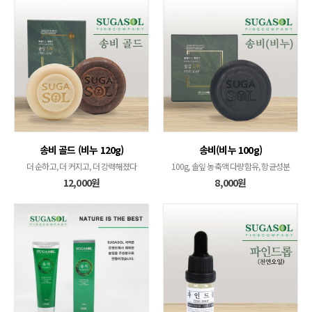
송비 골드 (비누 120g)
송비(비누 100g)
더 순하고, 더 커지고, 더 강력해졌다
100g, 솔잎 농축액 다량함유, 항균성분
12,000원
8,000원