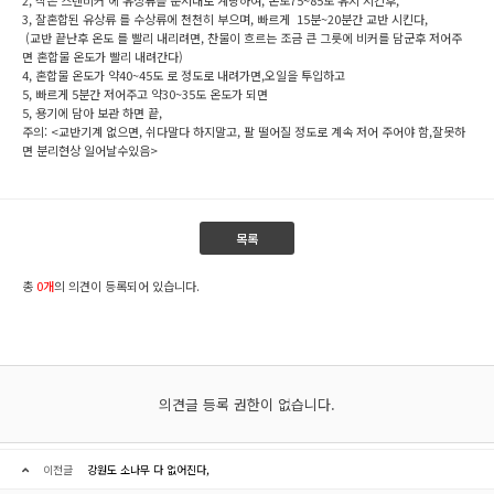
2, 작은 스텐비커 에 유상류를 순서대로 계량하여, 온도75~85도 유지 시킨후,
3, 잘혼합된 유상류 를 수상류에 천천히 부으며, 빠르게 15분~20분간 교반 시킨다,
(교반 끝난후 온도 를 빨리 내리려면, 찬물이 흐르는 조금 큰 그릇에 비커를 담군후 저어주
면 혼합물 온도가 빨리 내려간다)
4, 혼합물 온도가 약40~45도 로 정도로 내려가면,오일을 투입하고
5, 빠르게 5분간 저어주고 약30~35도 온도가 되면
5, 용기에 담아 보관 하면 끝,
주의: <교반기계 없으면, 쉬다말다 하지말고, 팔 떨어질 정도로 계속 저어 주어야 함,잘못하
면 분리현상 일어날수있음>
목록
총
0개
의 의견이 등록되어 있습니다.
의견글 등록 권한이 없습니다.
이전글
강원도 소나무 다 없어진다,