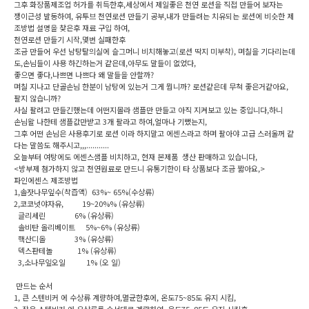
그후 화장품제조업 허가를 취득한후,세상에서 제일좋은 천연 로션을 직접 만들어 보자는
쟁이근성 발동하여, 유투브 천연로션 만들기 공부,내가 만들려는 치유되는 로션에 비슷한 제
조방법 설명을 찾은후 재료 구입 하여,
천연로션 만들기 시작,몇번 실패한후
조금 만들어 우선 남탕탈의실에 슬그머니 비치해놓고(로션 딱지 미부착), 며칠을 기다리는데
도,손님들이 사용 하긴하는거 같은데,아무도 말들이 없었다,
좋으면 좋다,나쁘면 나쁘다 왜 말들을 안할까?
며칠 지나고 단골손님 한분이 남탕에 있는거 그게 뭡니까? 로션같은데 무척 좋은거같아요,
팔지 않습니까?
사실 팔려고 만들긴했는데 어떤지몰라 샘플만 만들고 아직 지켜보고 있는 중입니다,하니
손님왈 나한테 샘플값만받고 3개 팔라고 하여,얼마나 기뻤는지,
그후 어떤 손님은 사용후기로 로션 이라 하지말고 에센스라고 하며 팔아야 고급 스러울꺼 같
다는 말씀도 해주시고,,,...........
오늘부터 여탕에도 에센스샘플 비치하고, 현재 본제품 생산 판매하고 있습니다,
<방부제 첨가하지 않고 천연원료로 만드니 유통기한이 타 상품보다 조금 짧아요,>
파인에센스 제조방법
1,솔잣나무잎수(착즙액) 63%~ 65%(수상류)
2,코코넛야자유, 19~20%% (유상류)
글리세린 6% (유상류)
솔비탄 올리베이트 5%~6% (유상류)
핵산디올 3% (유상류)
덱스판테놀 1% (유상류)
3,소나무잎오일 1% (오 일)
만드는 순서
1, 큰 스텐비커 에 수상류 계량하여,멸균한후에, 온도75~85도 유지 시킴,