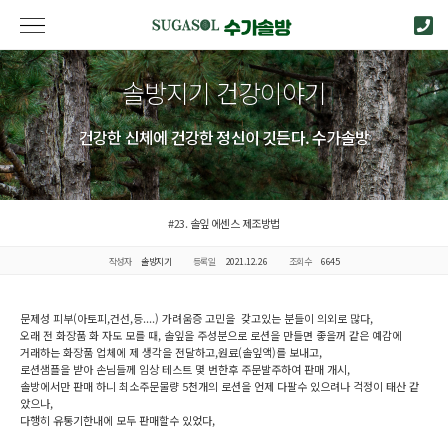
솔방지기 건강이야기
건강한 신체에 건강한 정신이 깃든다. 수가솔방
#23. 솔잎 에센스 제조방법
작성자
솔방지기
등록일
2021.12.26
조회수
6645
문제성 피부(아토피,건선,등....) 가려움증 고민을 갖고있는 분들이 의외로 많다,
오래 전 화장품 화 자도 모를 때, 솔잎을 주성분으로 로션을 만들면 좋을꺼 같은 예감에
거래하는 화장품 업체에 제 생각을 전달하고,원료(솔잎액)를 보내고,
로션샘플을 받아 손님들께 임상 테스트 몇 번한후 주문발주하여 판매 개시,
솔방에서만 판매 하니 최소주문물량 5천개의 로션을 언제 다팔수 있으려나 걱정이 태산 같
았으나,
다행히 유통기한내에 모두 판매할수 있었다,