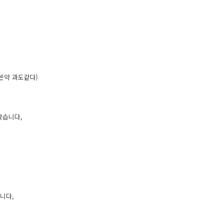
쓴약 과도같다)
왔습니다,
니다,