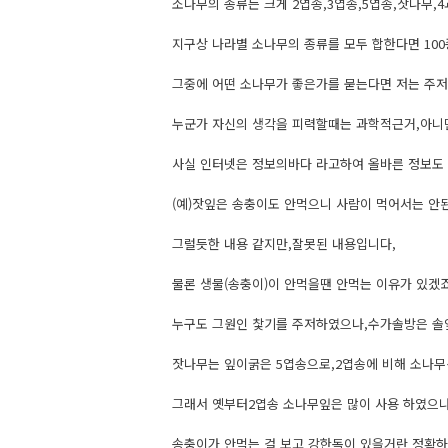
소나무의 종류는 크게 2엽송,3엽송,5엽송,잣나무,
지구상 나라별 소나무의 종류를 모두 합한다면 10
그중에 어떤 소나무가 좋은가를 묻는다면 저는 주저
누군가 자신의 생각을 피력할때는 과학적근거,아니면
사실 인터넷은 정보의바다 라고하여 올바른 정보도 
(예)잣잎은 송충이도 안먹으니 사람이 먹어서는 안된
그럴듯한 내용 같지만,잘못된 내용입니다,
물론 생물(송충이)이 안먹을땐 안먹는 이유가 있겠죠
누구도 그원인 찿기를 주저하였으나,수가솔방은 솔
잣나무는 잎이굵은 5엽송으로,2엽송에 비해 소나무
그래서 옛부터2엽송 소나무잎은 많이 사용 하였으나
송충이가 안먹는 걸 보고 강한독이 있을거란 정확하