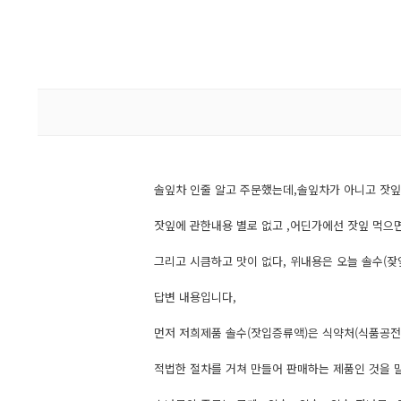
솔잎차 인줄 알고 주문했는데,솔잎차가 아니고 잣잎
잣잎에 관한내용 별로 없고 ,어딘가에선 잣잎 먹으
그리고 시큼하고 맛이 없다, 위내용은 오늘 솔수(
답변 내용입니다,
먼저 저희제품 솔수(잣입증류액)은 식약처(식품공전
적법한 절차를 거쳐 만들어 판매하는 제품인 것을 