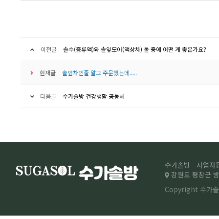
이전글
솔수(증류액)와 솔잎모아(액상차) 둘 중에 어떤 게 좋은가요?
현재글
솔잎차인줄 알고 주문했는데.....
다음글
수가솔방 건강생활 공동체
수가솔방
사업자등록
강원도 평창군 방림
Copyright 수가솔방