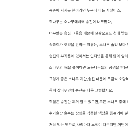
농촌에 사시는 분이라면 누구나 아는 사실이죠,
잣나무는 소나무에비해 송진이 너무많다,
너무많은 송진 그을음 때문에 땔감으로도 천대 받는
송충이가 잣잎을 안먹는 이유는, 소나무 솔잎 보다
송진의 부작용에 있어서는 인터넷을 통해 많이 알려
소나무의 松을 풀이하면 모든나무들의 공경을 받는다
그렇게 좋은 소나무 지만,송진 때문에 조금씩 소량
특히 잣나무잎의 송진은 더욱 그렇했지요,
잣잎은 송진만 제거 할수 있으면,모든 소나무 중에
수가솔방 솔수는 잣잎을 착즙한 액상을 증류기에 넣
처음 먹는 맛으로,사람마다 느낌이 다르지만,어떤이