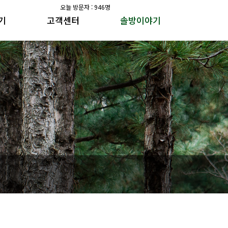
오늘 방문자 : 946명
기
고객센터
솔방이야기
공지사항
솔방지기 건강이야기
갤러리
수가솔방 방송일지
공지사항
솔방지기 건강이야기
갤러리
수가솔방 방송일지