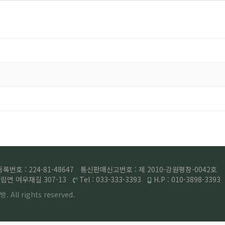
번호 : 224-81-48647
통신판매신고번호 : 제 2010-강원평창-0042호
면 여우재길 307-13
Tel : 033-333-3393
H.P : 010-3898-3393
. All rights
reserved.